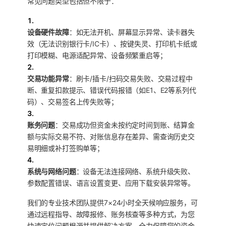
常见问题类型包括但不限于：
1.
设备硬件故障
：如无法开机、屏幕显示异常、读卡器失
效（无法识别银行卡/IC卡）、按键失灵、打印机卡纸或
打印模糊、电源适配异常、设备频繁重启等；
2.
交易功能异常
：刷卡/插卡/扫码交易失败、交易过程中
断、重复扣款提示、错误代码报错（如E1、E2等系列代
码）、交易签名上传失败等；
3.
账务问题
：交易成功但资金未按约定时间到账、结算金
额与实际交易不符、对账信息存在差异、需查询历史交
易明细或补打签购单等；
4.
系统与网络问题
：设备无法连接网络、系统升级失败、
参数配置错误、语言设置变更、应用下载安装异常等。
我们的专业技术团队提供7×24小时全天候响应服务，可
通过远程指导、故障报修、账务核查等多种方式，为您
快速定位问题根源并提供解决方案，全力保障您的资金