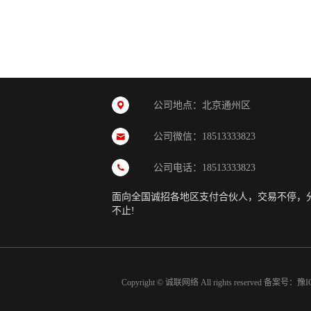
公司地点：北京通州区
公司微信：18513333823
公司电话：18513333823
面向全国诚招各地区支付合伙人，交易不停，
不止!
Copyright © 诚联网络 All rights reserved 备案号：
豫I