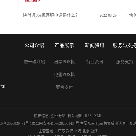
相关新闻
快付通pos机客服电话是什么？
快
2022-03-29
公司介绍
产品展示
新闻资讯
服务与支
碰一碰介绍
出票POS机
行业资讯
服务支持
电签POS机
分润
聚合支付
热推信息
|
企业分站
|
网站地图
|
RSS
|
XML
CP备2020030471号-1
豫公网安备41070202001434号
主要从事于
pos机售后电话
,
刷卡机
主营区域：
江苏
武汉
上海
北京
浙江