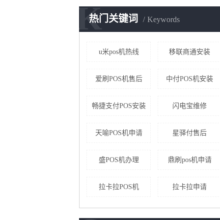
K
热门关键词
Keywords
u米pos机热线
移联商通安装
爱刷POS机售后
中付POS机安装
畅捷支付POS安装
闪电宝维修
天喻POS机申请
星驿付售后
盛POS机办理
鼎刷pos机申请
拉卡拉POS机
拉卡拉申请