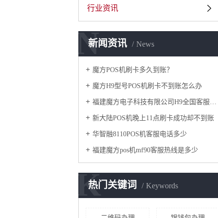
行业资讯
N
新闻资讯
News
魔方POS机刷卡多久到账？
魔方H9型号POS机刷卡不到账怎么办
福建魔方电子科技有限公司H9全国客服热线是多少
新大陆POS机晚上11点刷卡成功却不到账
华智融8110POS机客服电话多少
​福建魔方pos机mf90客服热线是多少
K
热门关键词
Keywords
二维码办理
银钱包办理