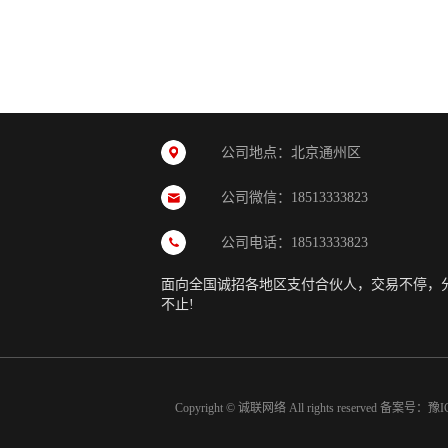
公司地点：北京通州区
公司微信：18513333823
公司电话：18513333823
面向全国诚招各地区支付合伙人，交易不停，
不止!
Copyright © 诚联网络 All rights reserved 备案号：
豫I