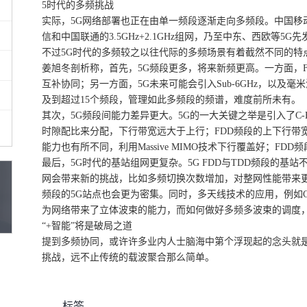
5时代的多频挑战
实际，5G网络部署也正在由单一频段逐渐走向多频段。中国移动和中
信和中国联通的3.5GHz+2.1GHz组网，乃至中东、西欧等5
不过5G时代的多频较之以往代际的多频场景有着截然不同的特
姜旭冬剖析称，首先，5G频段更多，将来新频更高。一方面，F
互补协同；另一方面，5G未来可能会引入Sub-6GHz，以及毫
及到超过15个频段，管理如此多频段的频谱，难度前所未有。
其次，5G频段间能力差异更大。5G的一大关键之举是引入了C-
时隙配比来分配，下行带宽远大于上行；FDD频段的上下行带宽
能力也有所不同，利用Massive MIMO技术下行覆盖好；FD
最后，5G时代的基站组网更复杂。5G FDD与TDD频段的基
网会带来新的挑战，比如多频切换次数增加，对整网性能带来
频段的5G站点也会更为密集。同时，多天线技术的应用，例如C-Band上
为网络带来了立体波束的能力，而如何做好多频多波束的调度
“+智能”将是破局之道
提到多频协同，或许许多业内人士脑海中第个浮现起的念头就是“
挑战，远不止传统的载波聚合那么简单。
标签