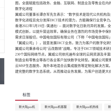
图，全面赋能包括政务、金融、互联网、制造业及零售业在内
数字化进程
翼威公司董事长谭亦军先生表示：“数字技术是现代公共机构
数字化进程且充分发挥DICT技术的潜力，方能确保行业竞争力
香港2022年5月19日 /美通社/ -- 面对数字化日新月异的
模式创新，以提升营运效率，确保业务在激烈的市场竞争中保持
需求日渐殷切，中国电信国际有限公司（下称「中国电信国际
「翼威公司」），锐意发展DICT业务，致力为客户的数字化
翼威公司秉承母公司“云改数转”战略，专注于DICT领域技术
230个国际网络节点，翼威公司依托遍布全球的云网资源及丰
制造业和零售业等各行各业客户加快数字化转型。翼威公司聚
云MSP生态服务、海外本地混合云集成服务等定制化解决方案
建完整的数字生态系统，从而推动业务发展，为客户创造更大
标签
新大陆pos机
新大陆pos机客服
新大陆pos机热线
新